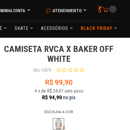
MINHA CONTA
ATENDIMENTO
NÉ
SKATE
ACESSÓRIOS
BLACK FRIDAY
CAMISETA RVCA X BAKER OFF
WHITE
SKU 16879
R$ 99,90
4
x
de
R$ 24,97
sem juros
R$ 94,90
no
pix
ESCOLHA A COR