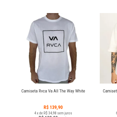
ite
Camiseta Rvca Va All The Way White
Camiset
R$
139,90
4
x
de
R$ 34,98
sem juros