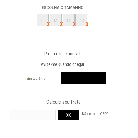
ESCOLHA O TAMANHO
P
M
G
GG
Produto Indisponível
Avise-me quando chegar
Calcule seu frete
Não sabe o CEP?