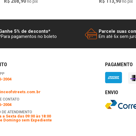
R$ 208,90
R$ 113,90
no
pix
no
pix
Ganhe 5% de desconto*
Parcele suas co
*Para pagamentos no boleto
Em até 6x sem jur
NTO
PAGAMENTO
PP
6-2004
ENVIO
nceofstreets.com.br
E CONTATO
6-2004
 DE ATENDIMENTO
 a Sexta das 09:00 às 18:00
e Domingo sem Expediente