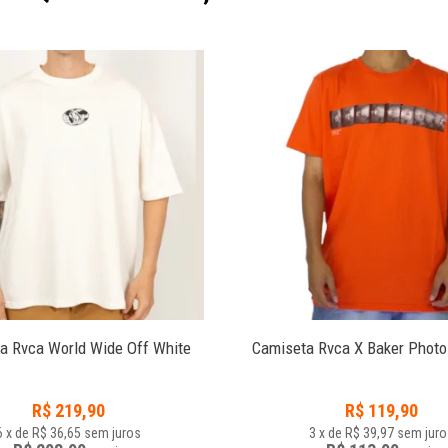
a Rvca World Wide Off White
Camiseta Rvca X Baker Photo
R$
219,90
R$
119,90
6
x
de
R$ 36,65
sem juros
3
x
de
R$ 39,97
sem juro