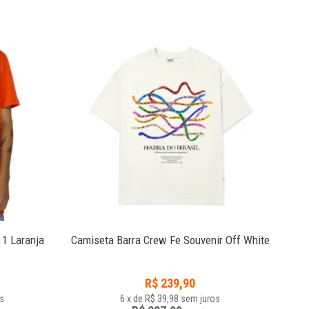
2
 1 Laranja
Camiseta Barra Crew Fe Souvenir Off White
Ca
R$
239,90
s
6
x
de
R$ 39,98
sem juros