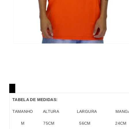
TABELA DE MEDIDAS:
TAMANHO
ALTURA
LARGURA
MANG
M
75
CM
56
CM
24
CM