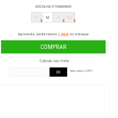
ESCOLHA O TAMANHO
P
M
G
GG
Aproveite, ainda temos
1 item
no estoque
Calcule seu frete
Não sabe o CEP?