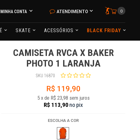
0
MINHA CONTA
ATENDIMENTO
NÉ
SKATE
ACESSÓRIOS
BLACK FRIDAY
CAMISETA RVCA X BAKER
PHOTO 1 LARANJA
SKU 16870
R$ 119,90
5
x
de
R$ 23,98
sem juros
R$ 113,90
no
pix
ESCOLHA A COR