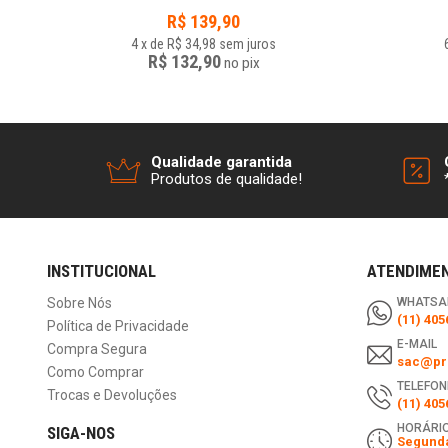
R$
139,90
4
x
de
R$ 34,98
sem juros
R$ 132,90
no
pix
Qualidade garantida
Produtos de qualidade!
INSTITUCIONAL
ATENDIME
Sobre Nós
WHATSA
(11) 405
Política de Privacidade
E-MAIL
Compra Segura
sac@pri
Como Comprar
TELEFON
Trocas e Devoluções
(11) 405
HORÁRIO
SIGA-NOS
Segunda