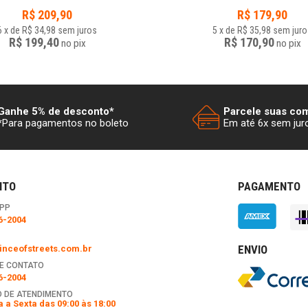
R$
209,90
R$
179,90
6
x
de
R$ 34,98
sem juros
5
x
de
R$ 35,98
sem juro
R$ 199,40
R$ 170,90
no
pix
no
pix
Ganhe 5% de desconto*
Parcele suas co
*Para pagamentos no boleto
Em até 6x sem jur
NTO
PAGAMENTO
PP
6-2004
ENVIO
nceofstreets.com.br
E CONTATO
6-2004
 DE ATENDIMENTO
 a Sexta das 09:00 às 18:00