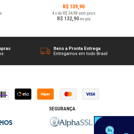
R$
139,90
s
4
x
de
R$ 34,98
sem juros
R$ 132,90
no
pix
mpras
Itens a Pronta Entrega
os
Entregamos em todo Brasil
SEGURANÇA