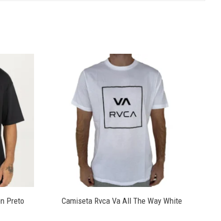
n Preto
Camiseta Rvca Va All The Way White
C