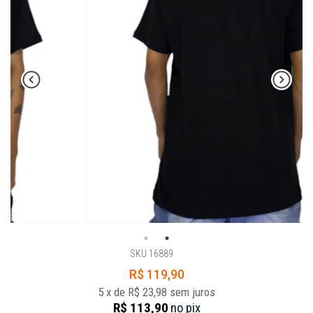
SKU 16889
R$ 119,90
5
x
de
R$ 23,98
sem juros
R$ 113,90
no
pix