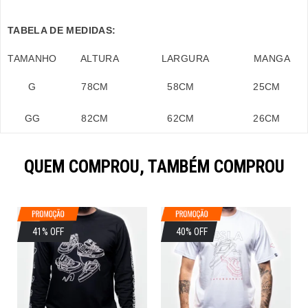
TABELA DE MEDIDAS:
TAMANHO
ALTURA
LARGURA
MANGA
G
78
CM
58
CM
25
CM
GG
82
CM
62
CM
26
CM
QUEM COMPROU, TAMBÉM COMPROU
41% OFF
40% OFF