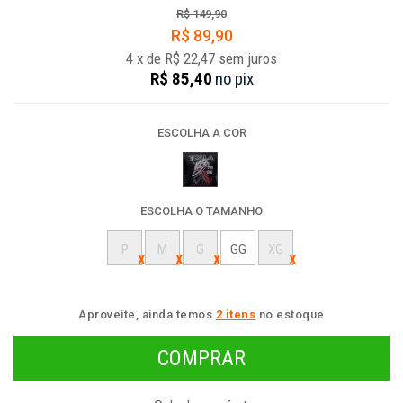
R$ 149,90
R$ 89,90
4
x
de
R$ 22,47
sem juros
R$ 85,40
no
pix
ESCOLHA A COR
ESCOLHA O TAMANHO
P
M
G
GG
XG
Aproveite, ainda temos
2 itens
no estoque