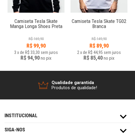
r
Camiseta Tesla Skate
Camiseta Tesla Skate TG02
Manga Longa Shoes Preta
Branca
R$
169,90
R$
149,90
R$
99,90
R$
89,90
3
x
de
R$ 33,30
sem juros
2
x
de
R$ 44,95
sem juros
R$ 94,90
R$ 85,40
no
pix
no
pix
Qualidade garantida
Produtos de qualidade!
INSTITUCIONAL
SIGA-NOS