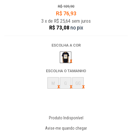
R$ 109,90
R$ 76,93
3
x
de
R$ 25,64
sem juros
R$ 73,08
no
pix
ESCOLHA A COR
ESCOLHA O TAMANHO
M
G
GG
Produto Indisponível
Avise-me quando chegar