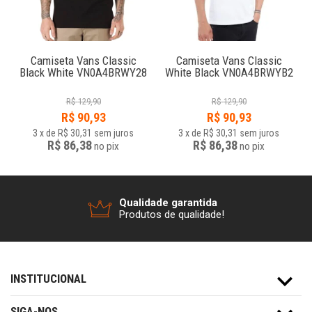
Camiseta Vans Classic
Camiseta Vans Classic
Black White VN0A4BRWY28
White Black VN0A4BRWYB2
R$
129,90
R$
129,90
R$
90,93
R$
90,93
3
x
de
R$ 30,31
sem juros
3
x
de
R$ 30,31
sem juros
R$ 86,38
R$ 86,38
no
pix
no
pix
Qualidade garantida
Produtos de qualidade!
INSTITUCIONAL
SIGA-NOS