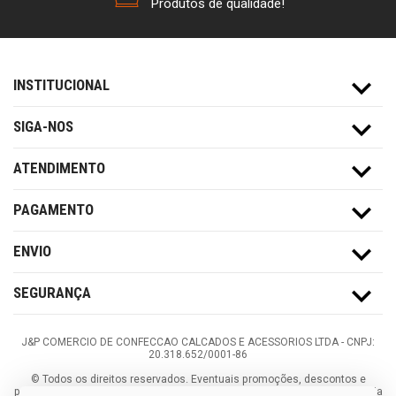
Produtos de qualidade!
INSTITUCIONAL
SIGA-NOS
ATENDIMENTO
PAGAMENTO
ENVIO
SEGURANÇA
J&P COMERCIO DE CONFECCAO CALCADOS E ACESSORIOS LTDA -
CNPJ:
20.318.652/0001-86
©
Todos os direitos reservados.
Eventuais promoções, descontos e
prazos de pagamento expostos aqui são válidos apenas para compras via