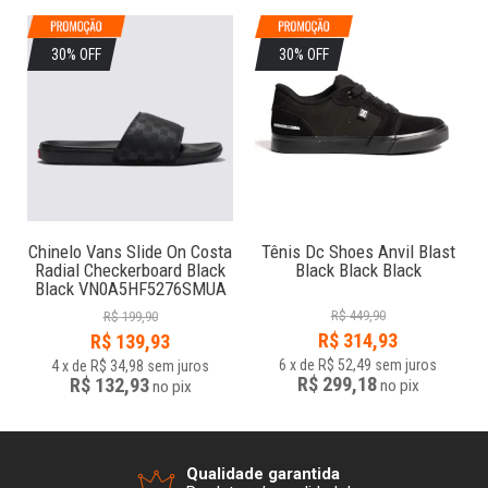
30% OFF
30% OFF
Chinelo Vans Slide On Costa
Tênis Dc Shoes Anvil Blast
Radial Checkerboard Black
Black Black Black
Black VN0A5HF5276SMUA
R$
449,90
R$
199,90
R$
314,93
R$
139,93
6
x
de
R$ 52,49
sem juros
4
x
de
R$ 34,98
sem juros
R$ 299,18
R$ 132,93
no
pix
no
pix
Qualidade garantida