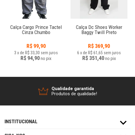
g
Calça Cargo Prince Tactel
Calça Dc Shoes Worker
Cinza Chumbo
Baggy Twill Preto
R$
99,90
R$
369,90
3
x
de
R$ 33,30
sem juros
6
x
de
R$ 61,65
sem juros
R$ 94,90
R$ 351,40
no
pix
no
pix
Qualidade garantida
Produtos de qualidade!
INSTITUCIONAL