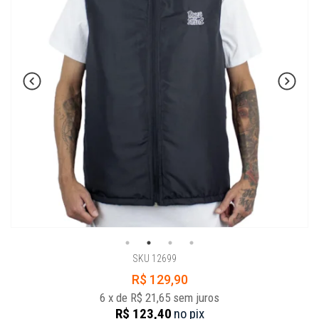
SKU 12699
R$ 129,90
6
x
de
R$ 21,65
sem juros
R$ 123,40
no
pix