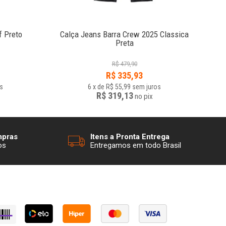
f Preto
Calça Jeans Barra Crew 2025 Classica
Preta
R$
479,90
R$
335,93
s
6
x
de
R$ 55,99
sem juros
R$ 319,13
no
pix
mpras
Itens a Pronta Entrega
os
Entregamos em todo Brasil