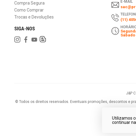
E-MAIL
Compra Segura
sac@pri
Como Comprar
TELEFON
Trocas e Devoluções
(11) 405
HORÁRIO
SIGA-NOS
Segunda
Sábado 
J&P 
©
Todos os direitos reservados.
Eventuais promoções, descontos e praz
Utilizamos c
continuar n