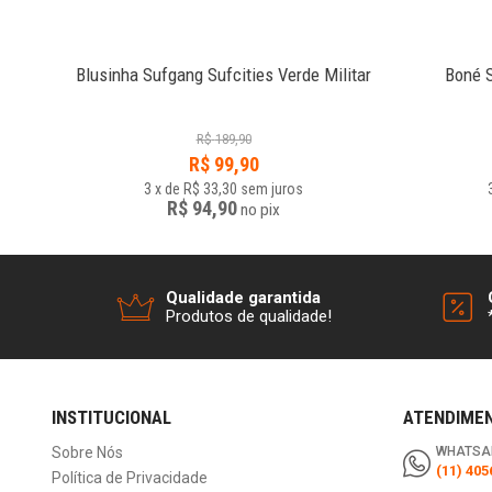
a
Blusinha Sufgang Sufcities Verde Militar
Boné 
R$
189,90
R$
99,90
3
x
de
R$ 33,30
sem juros
R$ 94,90
no
pix
Qualidade garantida
Produtos de qualidade!
INSTITUCIONAL
ATENDIME
Sobre Nós
WHATSA
(11) 405
Política de Privacidade