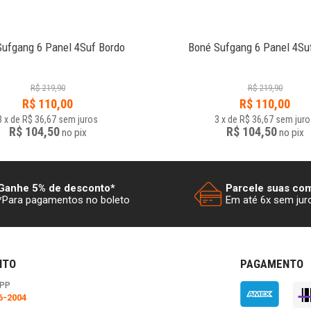
Sufgang 6 Panel 4Suf Bordo
Boné Sufgang 6 Panel 4Su
R$
219,90
R$
219,90
R$
110,00
R$
110,00
3
x
de
R$ 36,67
sem juros
3
x
de
R$ 36,67
sem juro
R$ 104,50
R$ 104,50
no
pix
no
pix
Ganhe 5% de desconto*
Parcele suas co
*Para pagamentos no boleto
Em até 6x sem jur
NTO
PAGAMENTO
PP
6-2004