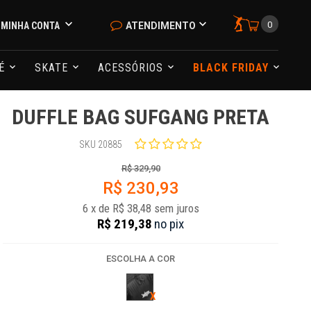
0
MINHA CONTA
ATENDIMENTO
NÉ
SKATE
ACESSÓRIOS
BLACK FRIDAY
DUFFLE BAG SUFGANG PRETA
SKU 20885
R$ 329,90
R$ 230,93
6
x
de
R$ 38,48
sem juros
R$ 219,38
no
pix
ESCOLHA A COR