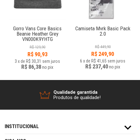
Gorro Vans Core Basics
Camiseta Mvrk Basic Pack
Beanie Heather Grey
2.0
VN000K9YHTG
R$
449,90
R$
129,90
R$
249,90
R$
90,93
6
x
de
R$ 41,65
sem juros
3
x
de
R$ 30,31
sem juros
R$ 237,40
R$ 86,38
no
pix
no
pix
Qualidade garantida
Produtos de qualidade!
INSTITUCIONAL