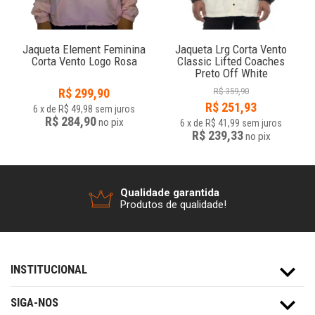
o
Jaqueta Element Feminina
Jaqueta Lrg Corta Vento
Corta Vento Logo Rosa
Classic Lifted Coaches
Preto Off White
R$
299,90
R$
359,90
R$
251,93
6
x
de
R$ 49,98
sem juros
R$ 284,90
no
pix
6
x
de
R$ 41,99
sem juros
R$ 239,33
no
pix
Qualidade garantida
Produtos de qualidade!
INSTITUCIONAL
SIGA-NOS