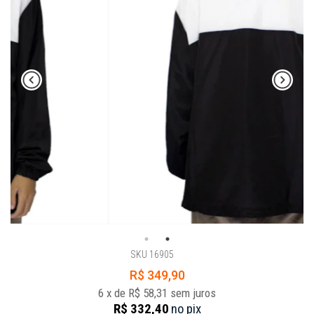
SKU 16905
R$ 349,90
6
x
de
R$ 58,31
sem juros
R$ 332,40
no
pix