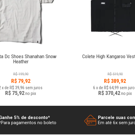
ta Dc Shoes Shanahan Snow
Colete High Kangaroo Vest
Heather
R$
199,90
R$
519,90
R$
79,92
R$
389,92
2
x
de
R$ 39,96
sem juros
6
x
de
R$ 64,99
sem juro
R$ 75,92
R$ 370,42
no
pix
no
pix
Ganhe 5% de desconto*
Parcele suas co
*Para pagamentos no boleto
Em até 6x sem jur