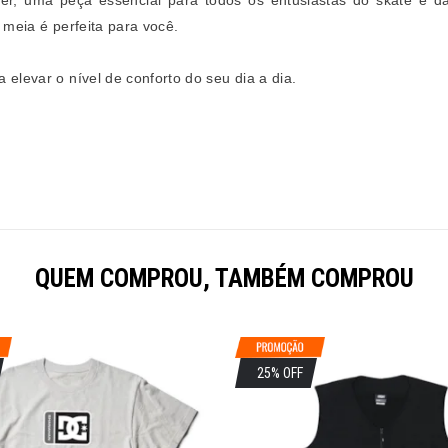
er, uma peça essencial para todos os entusiastas do skate e 
 meia é perfeita para você.
elevar o nível de conforto do seu dia a dia.
QUEM COMPROU, TAMBÉM COMPROU
25% OFF