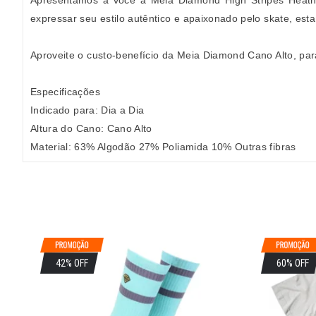
Apresentamos a você a Meia Diamond High Stripes Heath
expressar seu estilo autêntico e apaixonado pelo skate, esta
Aproveite o custo-benefício da Meia Diamond Cano Alto, para 
Especificações
Indicado para: Dia a Dia
Altura do Cano: Cano Alto
Material: 63% Algodão 27% Poliamida 10% Outras fibras
42% OFF
60% OFF