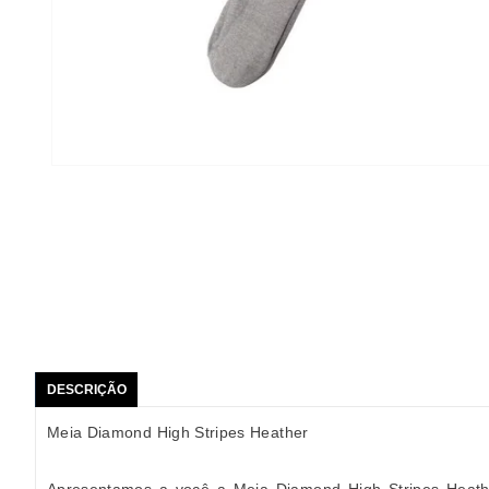
DESCRIÇÃO
Meia Diamond High Stripes Heather