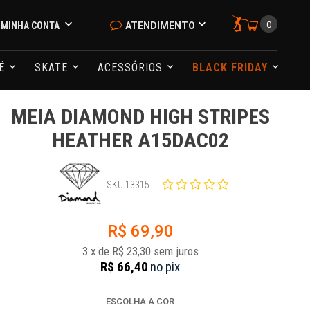
0
MINHA CONTA
ATENDIMENTO
NÉ
SKATE
ACESSÓRIOS
BLACK FRIDAY
MEIA DIAMOND HIGH STRIPES
HEATHER A15DAC02
SKU 13315
R$ 69,90
3
x
de
R$ 23,30
sem juros
R$ 66,40
no
pix
ESCOLHA A COR