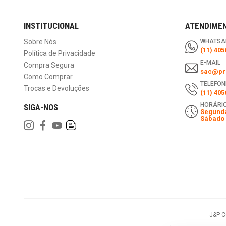
INSTITUCIONAL
ATENDIME
Sobre Nós
WHATSA
(11) 405
Política de Privacidade
E-MAIL
Compra Segura
sac@pri
Como Comprar
TELEFON
Trocas e Devoluções
(11) 405
HORÁRIO
SIGA-NOS
Segunda
Sábado 
J&P 