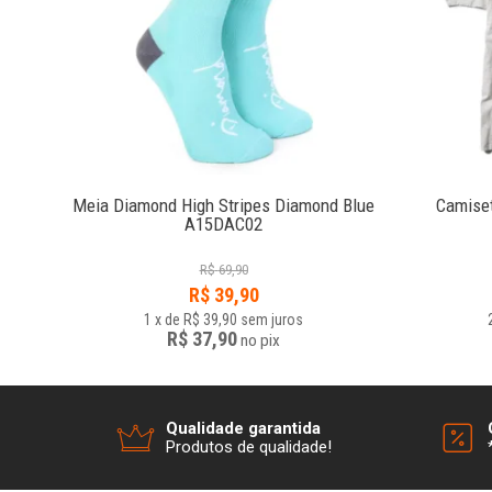
e
Meia Diamond High Stripes Diamond Blue
Camise
A15DAC02
R$
69,90
R$
39,90
1
x
de
R$ 39,90
sem juros
R$ 37,90
no
pix
Qualidade garantida
Produtos de qualidade!