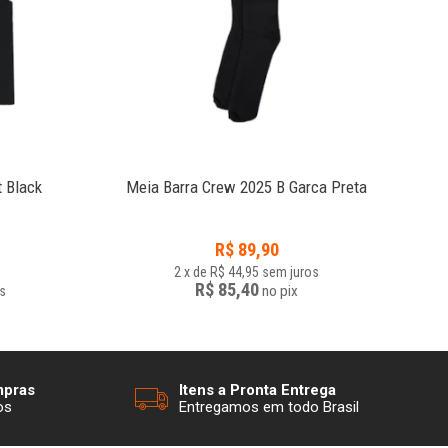
 Black
Meia Barra Crew 2025 B Garca Preta
R$
89,90
2
x
de
R$ 44,95
sem juros
R$ 85,40
no
pix
s
mpras
Itens a Pronta Entrega
os
Entregamos em todo Brasil