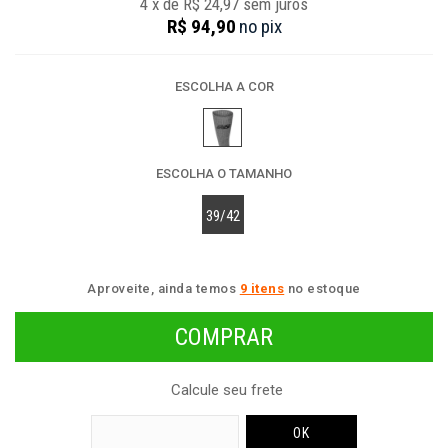
4
x
de
R$ 24,97
sem juros
R$ 94,90
no
pix
ESCOLHA A COR
ESCOLHA O TAMANHO
39/42
Aproveite, ainda temos
9 itens
no estoque
Calcule seu frete