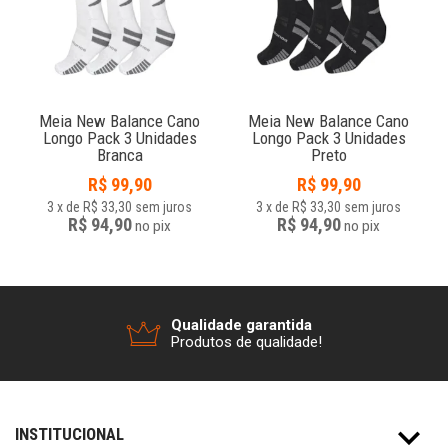
o
Meia New Balance Cano
Meia New Balance Cano
Longo Pack 3 Unidades
Longo Pack 3 Unidades
Branca
Preto
R$
99,90
R$
99,90
3
x
de
R$ 33,30
sem juros
3
x
de
R$ 33,30
sem juros
R$ 94,90
R$ 94,90
no
pix
no
pix
Qualidade garantida
Produtos de qualidade!
INSTITUCIONAL