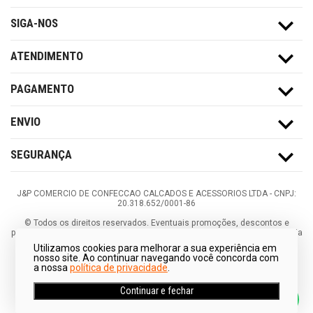
SIGA-NOS
ATENDIMENTO
PAGAMENTO
ENVIO
SEGURANÇA
J&P COMERCIO DE CONFECCAO CALCADOS E ACESSORIOS LTDA -
CNPJ:
20.318.652/0001-86
©
Todos os direitos reservados.
Eventuais promoções, descontos e
prazos de pagamento expostos aqui são válidos apenas para compras via
internet. As fotos, textos e layout aqui veiculados são de propriedade da
Utilizamos cookies para melhorar a sua experiência em
Loja. É proibida a utilização total ou parcial sem nossa autorização.
nosso site. Ao continuar navegando você concorda com
a nossa
política de privacidade
.
Continuar e fechar