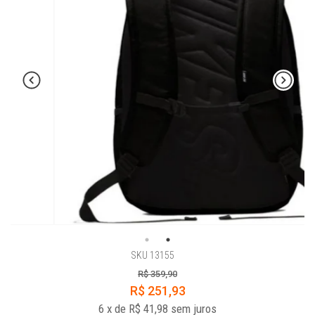
SKU 13155
R$ 359,90
R$ 251,93
6
x
de
R$ 41,98
sem juros