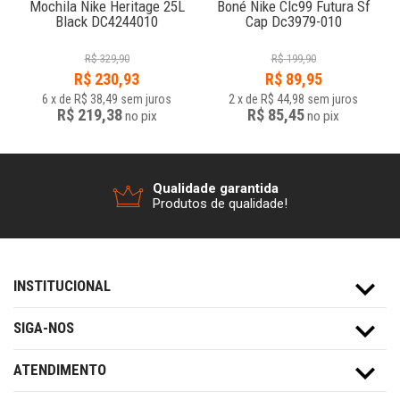
Mochila Nike Heritage 25L
Boné Nike Clc99 Futura Sf
Black DC4244010
Cap Dc3979-010
R$
329,90
R$
199,90
R$
230,93
R$
89,95
6
x
de
R$ 38,49
sem juros
2
x
de
R$ 44,98
sem juros
R$ 219,38
R$ 85,45
no
pix
no
pix
Qualidade garantida
Produtos de qualidade!
INSTITUCIONAL
SIGA-NOS
ATENDIMENTO