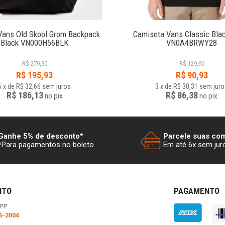
Vans Old Skool Grom Backpack
Camiseta Vans Classic Bla
Black VN000H56BLK
VN0A4BRWY28
R$
279,90
R$
129,90
R$
195,93
R$
90,93
6
x
de
R$ 32,66
sem juros
3
x
de
R$ 30,31
sem juro
R$ 186,13
R$ 86,38
no
pix
no
pix
Ganhe 5% de desconto*
Parcele suas co
*Para pagamentos no boleto
Em até 6x sem jur
NTO
PAGAMENTO
PP
6-2004