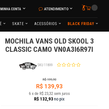
MINHA CONTA
ATENDIMENTO
NÉ
SKATE
ACESSÓRIOS
BLACK FRIDAY
MOCHILA VANS OLD SKOOL 3
CLASSIC CAMO VN0A3I6R97I
SKU 11899
R$ 199,90
R$ 139,93
6
x
de
R$ 23,32
sem juros
R$ 132,93
no
pix