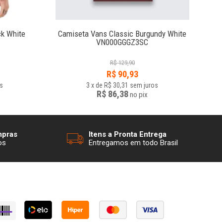
ck White
Camiseta Vans Classic Burgundy White
VN000GGGZ3SC
R$
129,90
R$
90,93
s
3
x
de
R$ 30,31
sem juros
R$ 86,38
no
pix
mpras
Itens a Pronta Entrega
os
Entregamos em todo Brasil