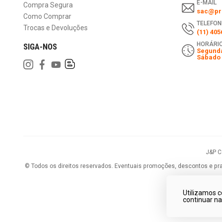
E-MAIL
Compra Segura
sac@pri
Como Comprar
TELEFON
Trocas e Devoluções
(11) 405
HORÁRIO
SIGA-NOS
Segunda
Sábado 
J&P 
©
Todos os direitos reservados.
Eventuais promoções, descontos e praz
Utilizamos c
continuar n