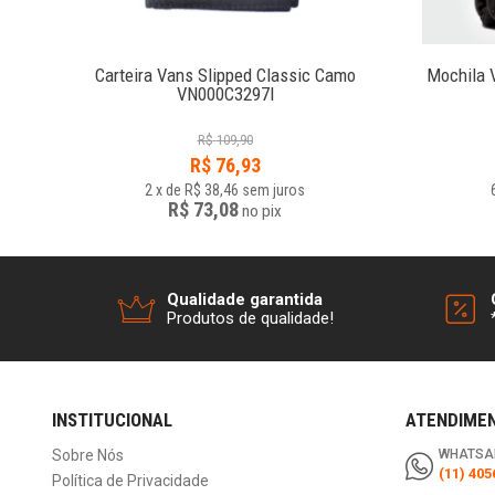
White
Carteira Vans Slipped Classic Camo
Mochila 
VN000C3297I
R$
109,90
R$
76,93
2
x
de
R$ 38,46
sem juros
R$ 73,08
no
pix
Qualidade garantida
Produtos de qualidade!
INSTITUCIONAL
ATENDIME
Sobre Nós
WHATSA
(11) 405
Política de Privacidade