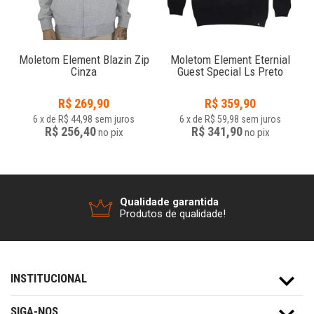
Moletom Element Blazin Zip
Moletom Element Eternial
Cinza
Guest Special Ls Preto
R$
269,90
R$
359,90
6
x
de
R$ 44,98
sem juros
6
x
de
R$ 59,98
sem juros
R$ 256,40
R$ 341,90
no
pix
no
pix
Qualidade garantida
Produtos de qualidade!
INSTITUCIONAL
SIGA-NOS