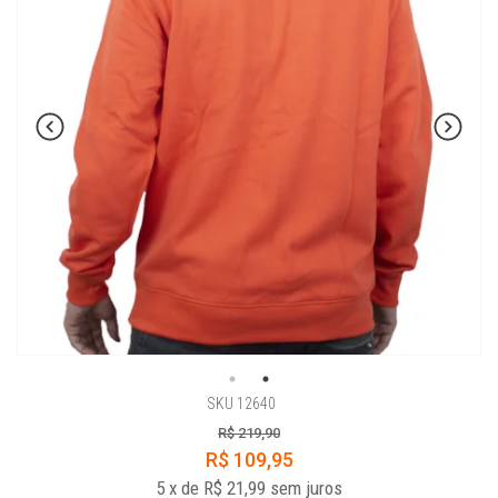
SKU 12640
R$ 219,90
R$ 109,95
5
x
de
R$ 21,99
sem juros