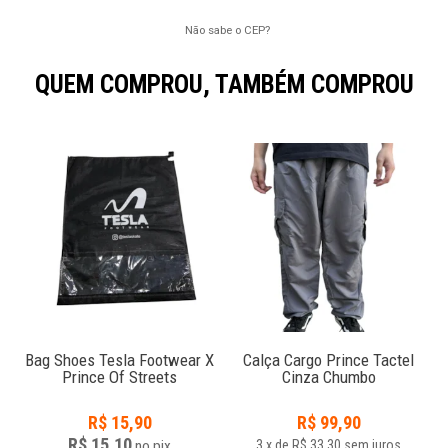
Não sabe o CEP?
QUEM COMPROU, TAMBÉM COMPROU
Bag Shoes Tesla Footwear X
Calça Cargo Prince Tactel
Prince Of Streets
Cinza Chumbo
R$
15,90
R$
99,90
R$ 15,10
no
pix
3
x
de
R$ 33,30
sem juros