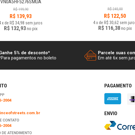
VN0A5HF5276SMUA
R$
245,00
R$
199,90
R$
122,50
R$
139,93
4
x
de
R$ 30,62
sem juro
4
x
de
R$ 34,98
sem juros
R$ 116,38
R$ 132,93
no
pix
no
pix
Ganhe 5% de desconto*
Parcele suas co
*Para pagamentos no boleto
Em até 6x sem jur
NTO
PAGAMENTO
PP
6-2004
ENVIO
nceofstreets.com.br
E CONTATO
6-2004
 DE ATENDIMENTO