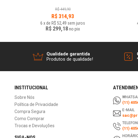
R$
449,90
R$
314,93
6
x
de
R$ 52,49
sem juros
R$ 299,18
no
pix
Qualidade garantida
Produtos de qualidade!
INSTITUCIONAL
ATENDIME
Sobre Nós
WHATSA
(11) 405
Política de Privacidade
E-MAIL
Compra Segura
sac@pri
Como Comprar
TELEFON
Trocas e Devoluções
(11) 405
HORÁRIO
SIGA-NOS