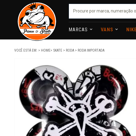
MARCAS
VANS
NIK
VOCÊ ESTÁ EM:
HOME
SKATE
RODA
RODA IMPORTADA