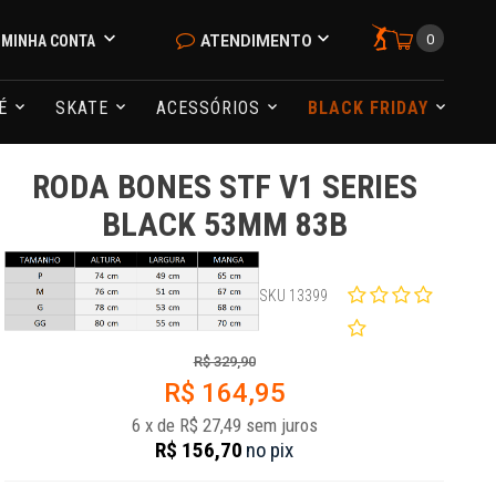
0
MINHA CONTA
ATENDIMENTO
NÉ
SKATE
ACESSÓRIOS
BLACK FRIDAY
RODA BONES STF V1 SERIES
BLACK 53MM 83B
SKU 13399
R$ 329,90
R$ 164,95
6
x
de
R$ 27,49
sem juros
R$ 156,70
no
pix