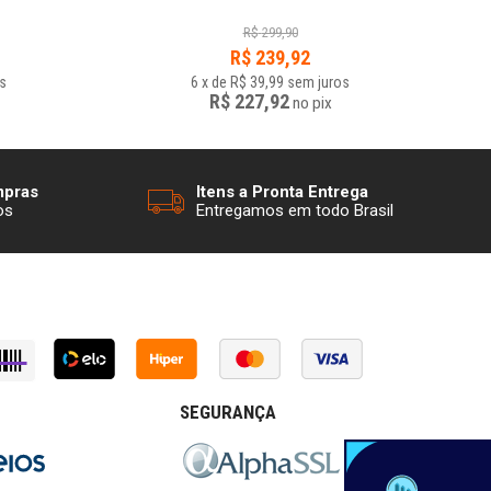
R$
299,90
R$
239,92
s
6
x
de
R$ 39,99
sem juros
R$ 227,92
no
pix
mpras
Itens a Pronta Entrega
os
Entregamos em todo Brasil
SEGURANÇA