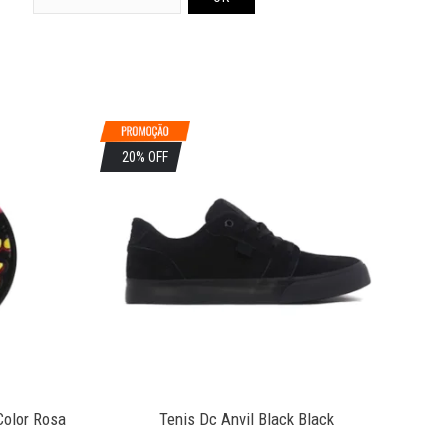
20% OFF
2
Color Rosa
Tenis Dc Anvil Black Black