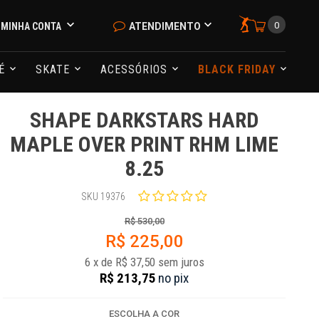
0
MINHA CONTA
ATENDIMENTO
NÉ
SKATE
ACESSÓRIOS
BLACK FRIDAY
SHAPE DARKSTARS HARD
MAPLE OVER PRINT RHM LIME
8.25
SKU 19376
R$ 530,00
R$ 225,00
6
x
de
R$ 37,50
sem juros
R$ 213,75
no
pix
ESCOLHA A COR