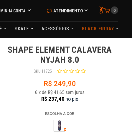
0
MINHA CONTA
ATENDIMENTO
NÉ
SKATE
ACESSÓRIOS
BLACK FRIDAY
SHAPE ELEMENT CALAVERA
NYJAH 8.0
SKU 11725
R$ 249,90
6
x
de
R$ 41,65
sem juros
R$ 237,40
no
pix
ESCOLHA A COR