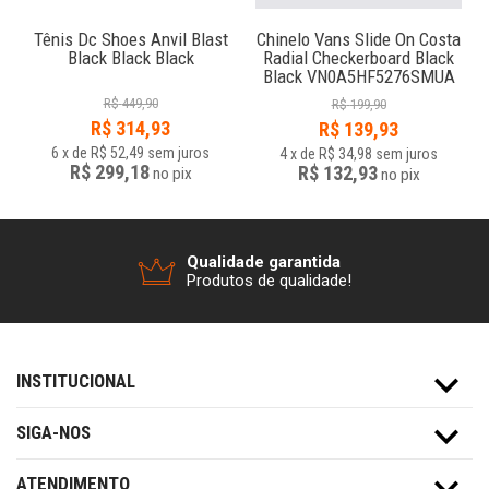
2
Tênis Dc Shoes Anvil Blast
Chinelo Vans Slide On Costa
Black Black Black
Radial Checkerboard Black
Black VN0A5HF5276SMUA
R$
449,90
R$
199,90
R$
314,93
R$
139,93
6
x
de
R$ 52,49
sem juros
4
x
de
R$ 34,98
sem juros
R$ 299,18
R$ 132,93
no
pix
no
pix
Qualidade garantida
Produtos de qualidade!
INSTITUCIONAL
SIGA-NOS
ATENDIMENTO