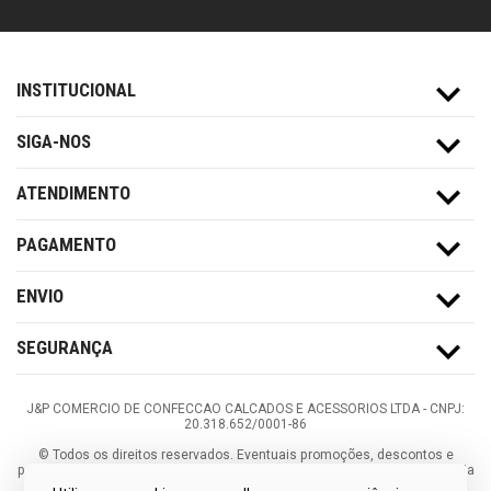
INSTITUCIONAL
SIGA-NOS
ATENDIMENTO
PAGAMENTO
ENVIO
SEGURANÇA
J&P COMERCIO DE CONFECCAO CALCADOS E ACESSORIOS LTDA -
CNPJ:
20.318.652/0001-86
©
Todos os direitos reservados.
Eventuais promoções, descontos e
prazos de pagamento expostos aqui são válidos apenas para compras via
internet. As fotos, textos e layout aqui veiculados são de propriedade da