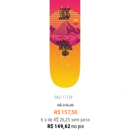
SKU 17139
R$ 315,00
R$ 157,50
6
x
de
R$ 26,25
sem juros
R$ 149,62
no
pix