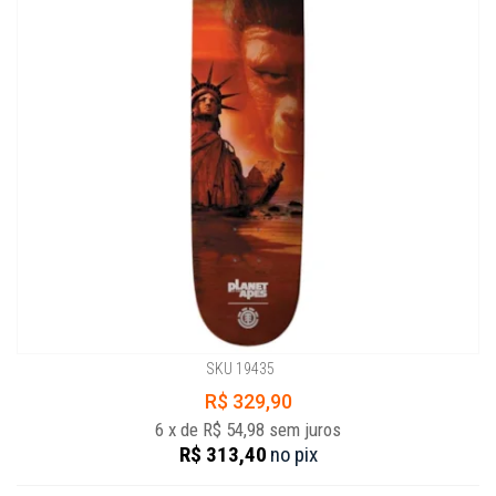
SKU 19435
R$ 329,90
6
x
de
R$ 54,98
sem juros
R$ 313,40
no
pix