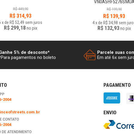
VN0A5HF5276SMU
R$
449,90
R$
199,90
R$
314,93
R$
139,93
6
x
de
R$ 52,49
sem juros
4
x
de
R$ 34,98
sem juro
R$ 299,18
R$ 132,93
no
pix
no
pix
Ganhe 5% de desconto*
Parcele suas co
*Para pagamentos no boleto
Em até 6x sem jur
NTO
PAGAMENTO
PP
6-2004
ENVIO
nceofstreets.com.br
E CONTATO
6-2004
 DE ATENDIMENTO