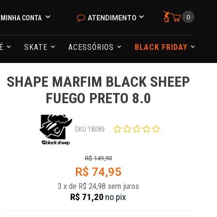
0
MINHA CONTA
ATENDIMENTO
NÉ
SKATE
ACESSÓRIOS
BLACK FRIDAY
SHAPE MARFIM BLACK SHEEP
FUEGO PRETO 8.0
SKU 18089
R$ 149,90
R$ 74,95
3
x
de
R$ 24,98
sem juros
R$ 71,20
no
pix