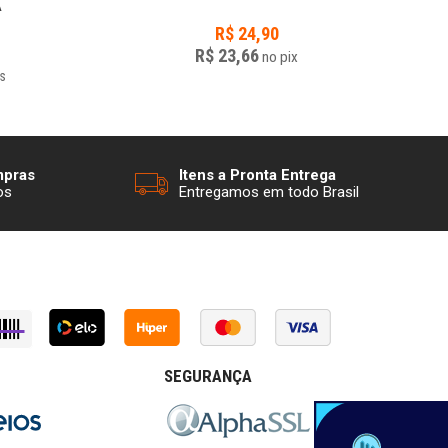
A
R$
24,90
R$ 23,66
no
pix
s
mpras
Itens a Pronta Entrega
os
Entregamos em todo Brasil
SEGURANÇA