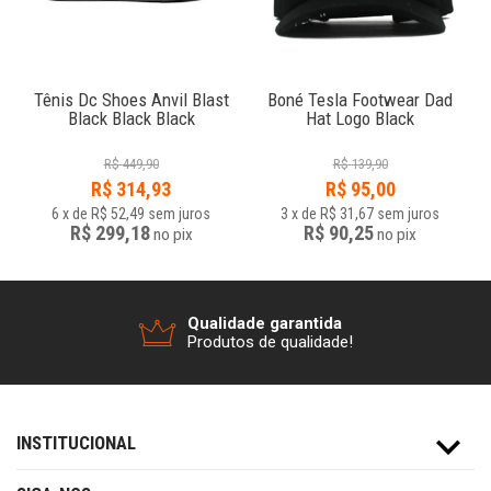
Tênis Dc Shoes Anvil Blast
Boné Tesla Footwear Dad
r
Black Black Black
Hat Logo Black
R$
449,90
R$
139,90
R$
314,93
R$
95,00
6
x
de
R$ 52,49
sem juros
3
x
de
R$ 31,67
sem juros
R$ 299,18
R$ 90,25
no
pix
no
pix
Qualidade garantida
Produtos de qualidade!
INSTITUCIONAL