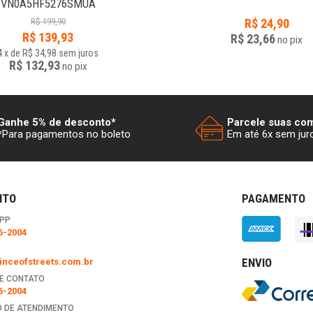
VN0A5HF5276SMUA
R$
199,90
R$
24,90
R$
139,93
R$ 23,66
no
pix
4
x
de
R$ 34,98
sem juros
R$ 132,93
no
pix
Ganhe 5% de desconto*
Parcele suas co
*Para pagamentos no boleto
Em até 6x sem jur
NTO
PAGAMENTO
PP
6-2004
ENVIO
nceofstreets.com.br
E CONTATO
6-2004
 DE ATENDIMENTO