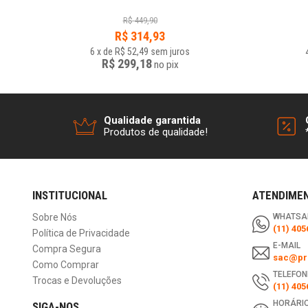
R$
449,90
R$
314,93
6
x
de
R$ 52,49
sem juros
R$ 299,18
no
pix
Qualidade garantida
Produtos de qualidade!
INSTITUCIONAL
ATENDIME
Sobre Nós
WHATSA
(11) 405
Política de Privacidade
E-MAIL
Compra Segura
sac@pri
Como Comprar
TELEFON
Trocas e Devoluções
(11) 405
HORÁRIO
SIGA-NOS