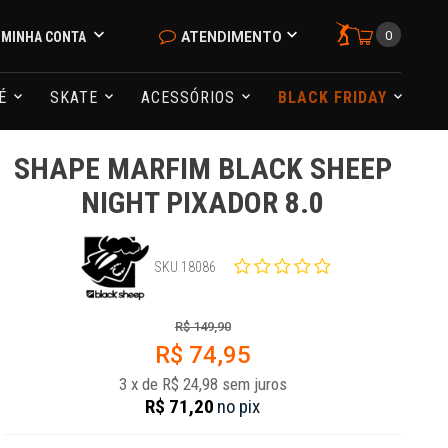
0
MINHA CONTA
ATENDIMENTO
NÉ
SKATE
ACESSÓRIOS
BLACK FRIDAY
SHAPE MARFIM BLACK SHEEP
NIGHT PIXADOR 8.0
SKU 18086
R$ 149,90
R$ 74,95
3
x
de
R$ 24,98
sem juros
R$ 71,20
no
pix