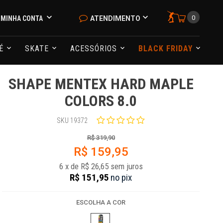
0
MINHA CONTA
ATENDIMENTO
NÉ
SKATE
ACESSÓRIOS
BLACK FRIDAY
SHAPE MENTEX HARD MAPLE
COLORS 8.0
SKU 19372
R$ 319,90
R$ 159,95
6
x
de
R$ 26,65
sem juros
R$ 151,95
no
pix
ESCOLHA A COR