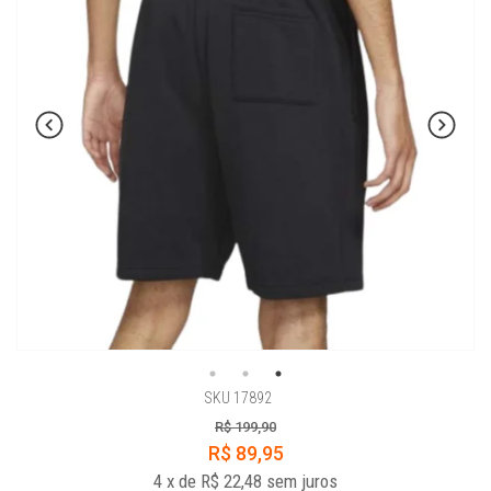
SKU 17892
R$ 199,90
R$ 89,95
4
x
de
R$ 22,48
sem juros