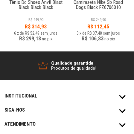
Tênis Dc Shoes Anvil Blast
Camimseta Nike Sb Road
Black Black Black
Dogs Black FZ6706010
R$
449,90
R$
249,90
R$
314,93
R$
112,45
6
x
de
R$ 52,49
sem juros
3
x
de
R$ 37,48
sem juros
R$ 299,18
R$ 106,83
no
pix
no
pix
Qualidade garantida
Produtos de qualidade!
INSTITUCIONAL
SIGA-NOS
ATENDIMENTO