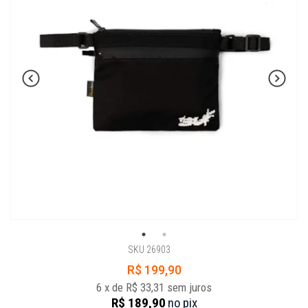
SKU 26903
R$ 199,90
6
x
de
R$ 33,31
sem juros
R$ 189,90
no
pix