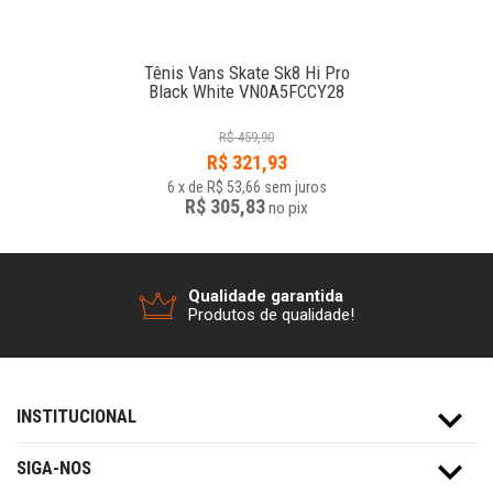
Tênis Vans Skate Sk8 Hi Pro
Black White VN0A5FCCY28
R$
459,90
R$
321,93
6
x
de
R$ 53,66
sem juros
R$ 305,83
no
pix
Qualidade garantida
Produtos de qualidade!
INSTITUCIONAL
SIGA-NOS