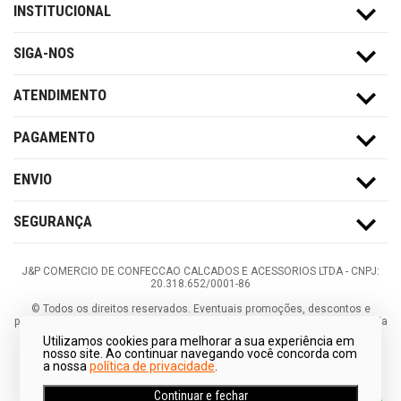
INSTITUCIONAL
SIGA-NOS
ATENDIMENTO
PAGAMENTO
ENVIO
SEGURANÇA
J&P COMERCIO DE CONFECCAO CALCADOS E ACESSORIOS LTDA -
CNPJ:
20.318.652/0001-86
©
Todos os direitos reservados.
Eventuais promoções, descontos e
prazos de pagamento expostos aqui são válidos apenas para compras via
internet. As fotos, textos e layout aqui veiculados são de propriedade da
Utilizamos cookies para melhorar a sua experiência em
Loja. É proibida a utilização total ou parcial sem nossa autorização.
nosso site. Ao continuar navegando você concorda com
a nossa
política de privacidade
.
Continuar e fechar