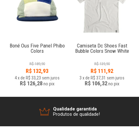
p
Boné Ous Five Panel Phibo
Camiseta Dc Shoes Fast
Colors
Bubble Colors Snow White
R$
189,90
R$
139,90
R$
132,93
R$
111,92
4
x
de
R$ 33,23
sem juros
3
x
de
R$ 37,31
sem juros
R$ 126,28
R$ 106,32
no
pix
no
pix
Qualidade garantida
Produtos de qualidade!