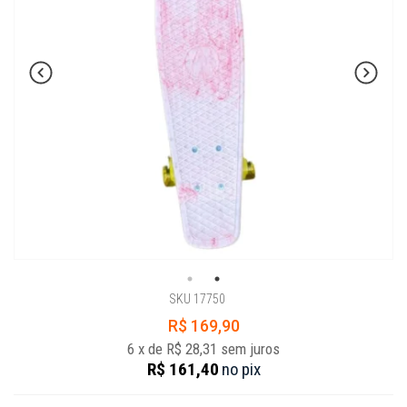
SKU 17750
R$ 169,90
6
x
de
R$ 28,31
sem juros
R$ 161,40
no
pix