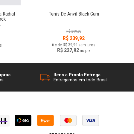
a Radial
Tenis Dc Anvil Black Gum
Têni
ack
A
R$
299,90
R$
239,92
6
x
de
R$ 39,99
sem juros
s
R$ 227,92
no
pix
mpras
Itens a Pronta Entrega
os
Entregamos em todo Brasil