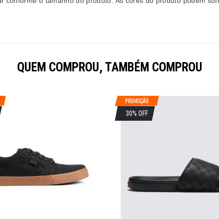
ar conforme o tamanho do produto. As cores do produto podem sofr
QUEM COMPROU, TAMBÉM COMPROU
30% OFF