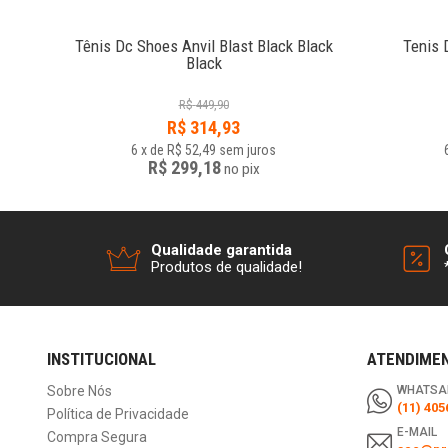
ite
Tênis Dc Shoes Anvil Blast Black Black
Tenis 
Black
R$
449,90
R$
314,93
6
x
de
R$ 52,49
sem juros
R$ 299,18
no
pix
Qualidade garantida
Produtos de qualidade!
INSTITUCIONAL
ATENDIME
Sobre Nós
WHATSA
(11) 405
Política de Privacidade
E-MAIL
Compra Segura