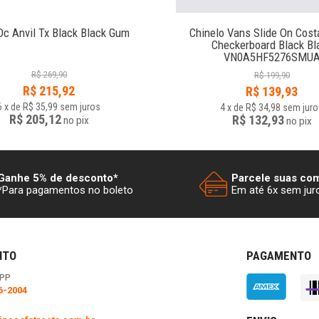
Dc Anvil Tx Black Black Gum
Chinelo Vans Slide On Cost
Checkerboard Black Bl
VN0A5HF5276SMU
R$
269,90
R$
199,90
R$
215,92
R$
139,93
6
x
de
R$ 35,99
sem juros
4
x
de
R$ 34,98
sem juro
R$ 205,12
R$ 132,93
no
pix
no
pix
Ganhe 5% de desconto*
Parcele suas co
*Para pagamentos no boleto
Em até 6x sem jur
NTO
PAGAMENTO
PP
6-2004