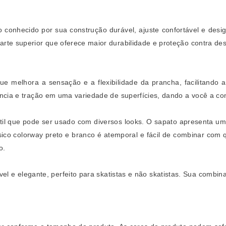
o conhecido por sua construção durável, ajuste confortável e desig
rte superior que oferece maior durabilidade e proteção contra de
 melhora a sensação e a flexibilidade da prancha, facilitando
ncia e tração em uma variedade de superfícies, dando a você a con
til que pode ser usado com diversos looks. O sapato apresenta u
ico colorway preto e branco é atemporal e fácil de combinar com q
o.
vel e elegante, perfeito para skatistas e não skatistas. Sua combi