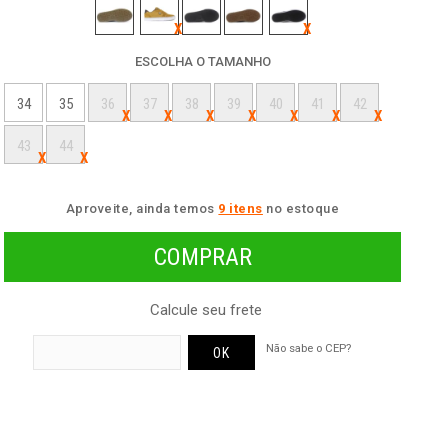
ESCOLHA O TAMANHO
34
35
36
37
38
39
40
41
42
43
44
Aproveite, ainda temos
9 itens
no estoque
Calcule seu frete
Não sabe o CEP?