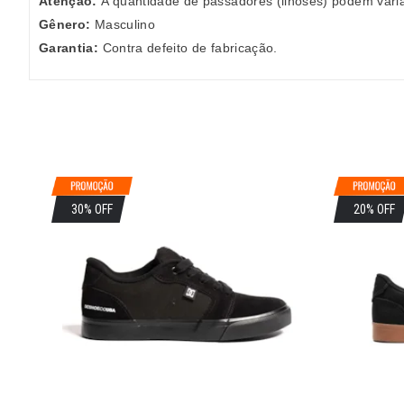
Atenção:
A quantidade de passadores (ilhoses) podem vari
Gênero:
Masculino
Garantia:
Contra defeito de fabricação.
30% OFF
20% OFF