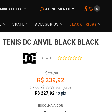
0
MINHA CONTA
ATENDIMENTO
NÉ
SKATE
ACESSÓRIOS
BLACK FRIDAY
TENIS DC ANVIL BLACK BLACK
SKU 4511
R$ 299,90
R$ 239,92
6
x
de
R$ 39,98
sem juros
R$ 227,92
no
pix
ESCOLHA A COR