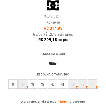
SKU 37022
R$ 449,90
R$ 314,93
6
x
de
R$ 52,48
sem juros
R$ 299,18
no
pix
ESCOLHA A COR
ESCOLHA O TAMANHO
36
37
38
39
40
41
42
43
44
Aproveite, ainda temos
1 item
no estoque