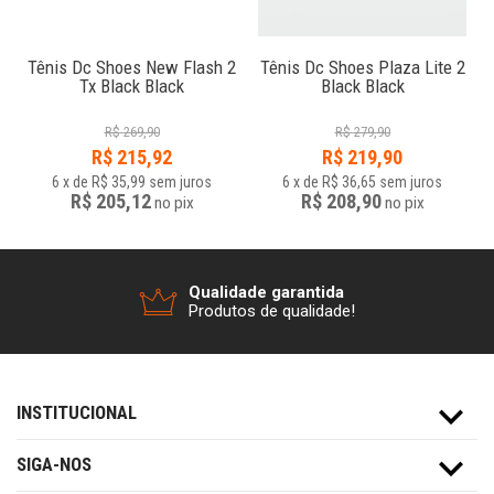
e
Tênis Dc Shoes New Flash 2
Tênis Dc Shoes Plaza Lite 2
Tx Black Black
Black Black
R$
269,90
R$
279,90
R$
215,92
R$
219,90
6
x
de
R$ 35,99
sem juros
6
x
de
R$ 36,65
sem juros
R$ 205,12
R$ 208,90
no
pix
no
pix
Qualidade garantida
Produtos de qualidade!
INSTITUCIONAL
SIGA-NOS