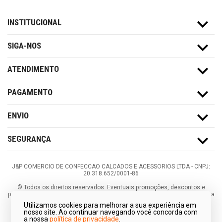
INSTITUCIONAL
SIGA-NOS
ATENDIMENTO
PAGAMENTO
ENVIO
SEGURANÇA
J&P COMERCIO DE CONFECCAO CALCADOS E ACESSORIOS LTDA -
CNPJ:
20.318.652/0001-86
©
Todos os direitos reservados.
Eventuais promoções, descontos e
prazos de pagamento expostos aqui são válidos apenas para compras via
internet. As fotos, textos e layout aqui veiculados são de propriedade da
Utilizamos cookies para melhorar a sua experiência em
Loja. É proibida a utilização total ou parcial sem nossa autorização.
nosso site. Ao continuar navegando você concorda com
a nossa
política de privacidade
.