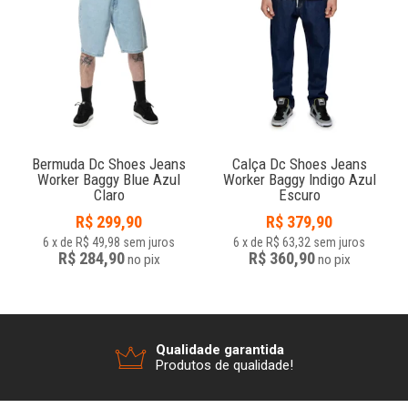
Bermuda Dc Shoes Jeans
Calça Dc Shoes Jeans
Worker Baggy Blue Azul
Worker Baggy Indigo Azul
Claro
Escuro
R$
299,90
R$
379,90
6
x
de
R$ 49,98
sem juros
6
x
de
R$ 63,32
sem juros
R$ 284,90
R$ 360,90
no
pix
no
pix
Qualidade garantida
Produtos de qualidade!