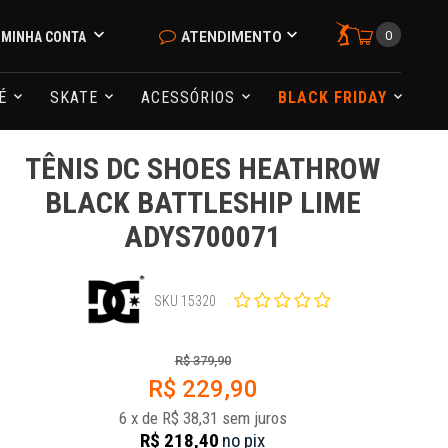
0
MINHA CONTA
ATENDIMENTO
NÉ
SKATE
ACESSÓRIOS
BLACK FRIDAY
TÊNIS DC SHOES HEATHROW
BLACK BATTLESHIP LIME
ADYS700071
SKU 15320
R$ 379,90
R$ 229,90
6
x
de
R$ 38,31
sem juros
R$ 218,40
no
pix