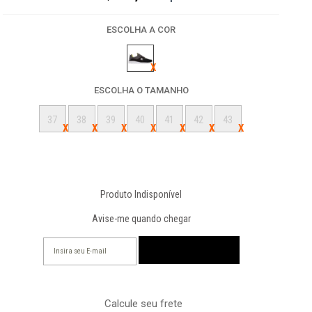
ESCOLHA A COR
ESCOLHA O TAMANHO
37
38
39
40
41
42
43
Produto Indisponível
Avise-me quando chegar
Calcule seu frete