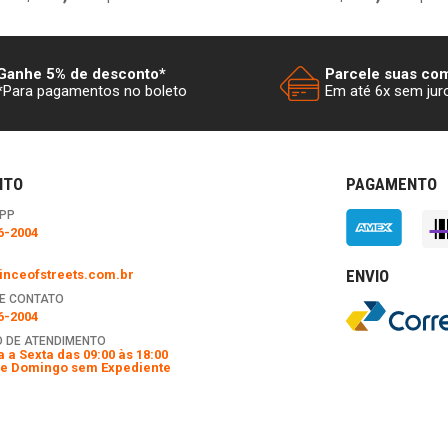
Ganhe 5% de desconto*
Parcele suas co
*Para pagamentos no boleto
Em até 6x sem jur
NTO
PAGAMENTO
PP
6-2004
ENVIO
nceofstreets.com.br
E CONTATO
6-2004
 DE ATENDIMENTO
 a Sexta das 09:00 às 18:00
e Domingo sem Expediente