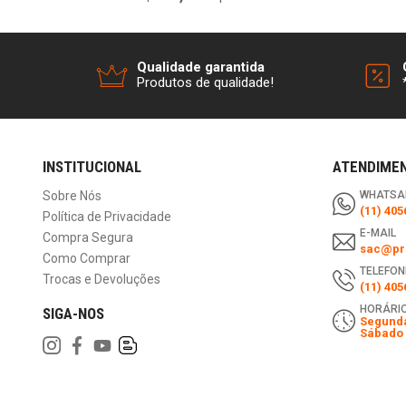
Qualidade garantida
Produtos de qualidade!
INSTITUCIONAL
ATENDIME
Sobre Nós
WHATSA
(11) 405
Política de Privacidade
E-MAIL
Compra Segura
sac@pri
Como Comprar
TELEFON
Trocas e Devoluções
(11) 405
HORÁRIO
SIGA-NOS
Segunda
Sábado 