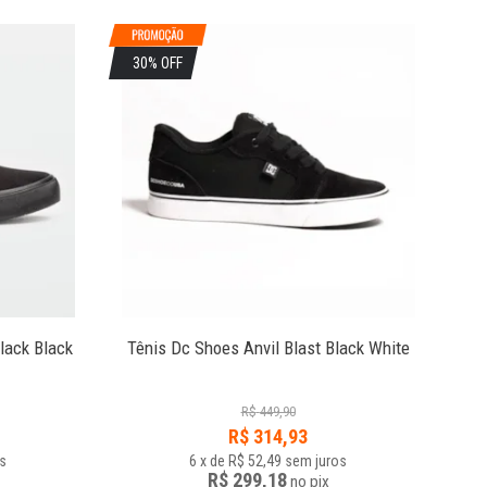
30% OFF
6
lack Black
Tênis Dc Shoes Anvil Blast Black White
Tên
R$
449,90
R$
314,93
s
6
x
de
R$ 52,49
sem juros
R$ 299,18
no
pix