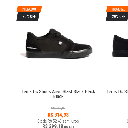
30% OFF
20% OFF
 Grey
Tênis Dc Shoes Anvil Blast Black Black
Tênis Dc S
Black
R$
449,90
R$
314,93
6
x
de
R$ 52,49
sem juros
R$ 299,18
no
pix