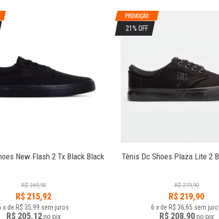
21% OFF
hoes New Flash 2 Tx Black Black
Tênis Dc Shoes Plaza Lite 2 B
R$
269,90
R$
279,90
R$
215,92
R$
219,90
6
x
de
R$ 35,99
sem juros
6
x
de
R$ 36,65
sem juro
R$ 205,12
R$ 208,90
no
pix
no
pix