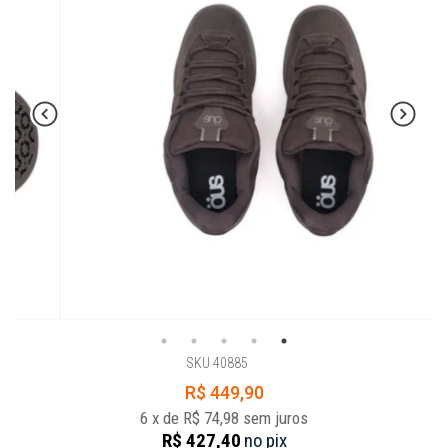
SKU 40885
R$ 449,90
6
x
de
R$ 74,98
sem juros
R$ 427,40
no
pix