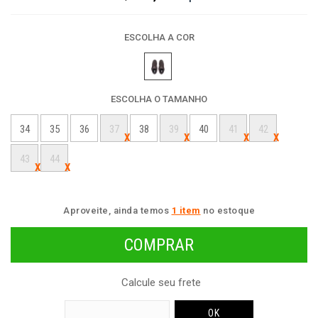
ESCOLHA A COR
ESCOLHA O TAMANHO
34
35
36
37
38
39
40
41
42
43
44
Aproveite, ainda temos
1 item
no estoque
Calcule seu frete