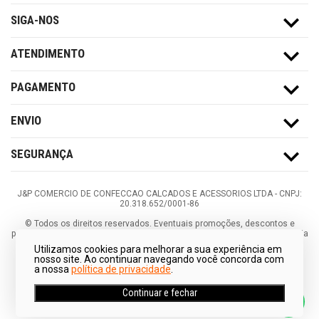
SIGA-NOS
ATENDIMENTO
PAGAMENTO
ENVIO
SEGURANÇA
J&P COMERCIO DE CONFECCAO CALCADOS E ACESSORIOS LTDA -
CNPJ:
20.318.652/0001-86
©
Todos os direitos reservados.
Eventuais promoções, descontos e
prazos de pagamento expostos aqui são válidos apenas para compras via
internet. As fotos, textos e layout aqui veiculados são de propriedade da
Utilizamos cookies para melhorar a sua experiência em
Loja. É proibida a utilização total ou parcial sem nossa autorização.
nosso site. Ao continuar navegando você concorda com
a nossa
política de privacidade
.
Continuar e fechar