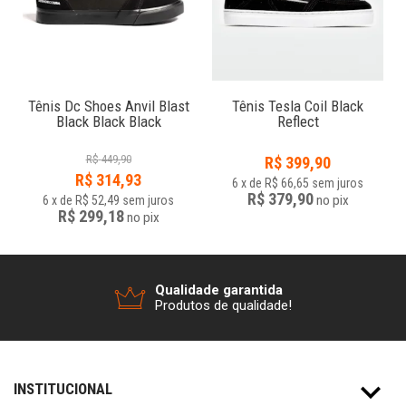
a
Tênis Dc Shoes Anvil Blast
Tênis Tesla Coil Black
Black Black Black
Reflect
R$
449,90
R$
399,90
R$
314,93
6
x
de
R$ 66,65
sem juros
R$ 379,90
no
pix
6
x
de
R$ 52,49
sem juros
R$ 299,18
no
pix
Qualidade garantida
Produtos de qualidade!
INSTITUCIONAL