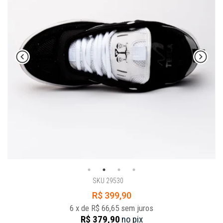
SKU 29530
R$ 399,90
6
x
de
R$ 66,65
sem juros
R$ 379,90
no
pix