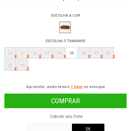
ESCOLHA A COR
ESCOLHA O TAMANHO
34
35
36
37
38
39
40
41
42
43
44
Aproveite, ainda temos
1 item
no estoque
Calcule seu frete