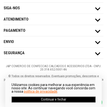
SIGA-NOS
ATENDIMENTO
PAGAMENTO
ENVIO
SEGURANÇA
J&P COMERCIO DE CONFECCAO CALCADOS E ACESSORIOS LTDA -
CNPJ:
20.318.652/0001-86
©
Todos os direitos reservados.
Eventuais promoções, descontos e
prazos de pagamento expostos aqui são válidos apenas para compras via
internet. As fotos, textos e layout aqui veiculados são de propriedade da
Utilizamos cookies para melhorar a sua experiência em
Loja. É proibida a utilização total ou parcial sem nossa autorização.
nosso site. Ao continuar navegando você concorda com
a nossa
política de privacidade
.
Continuar e fechar