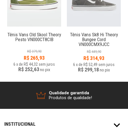
e
Tênis Vans Old Skool Theory
Tênis Vans Sk8 Hi Theory
Pesto VN000CT8CIB
Bungee Cord
VN000CMX9JCC
R$
379,90
R$
449,90
R$
265,93
R$
314,93
6
x
de
R$ 44,32
sem juros
6
x
de
R$ 52,49
sem juros
R$ 252,63
R$ 299,18
no
pix
no
pix
Qualidade garantida
Produtos de qualidade!
INSTITUCIONAL