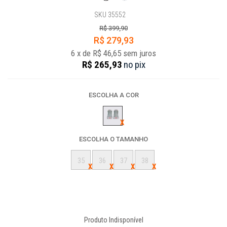
SKU 35552
R$ 399,90
R$ 279,93
6
x
de
R$ 46,65
sem juros
R$ 265,93
no
pix
ESCOLHA A COR
ESCOLHA O TAMANHO
35
36
37
38
Produto Indisponível