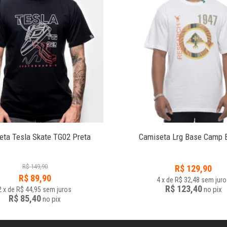
eta Tesla Skate TG02 Preta
Camiseta Lrg Base Camp 
R$
149,90
R$
129,90
R$
89,90
4
x
de
R$ 32,48
sem juro
R$ 123,40
no
pix
2
x
de
R$ 44,95
sem juros
R$ 85,40
no
pix