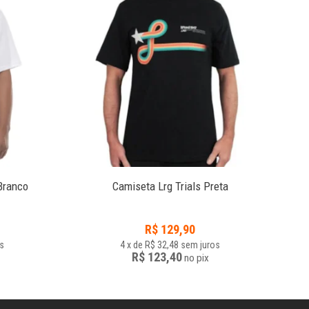
4
Branco
Camiseta Lrg Trials Preta
R$
129,90
s
4
x
de
R$ 32,48
sem juros
R$ 123,40
no
pix