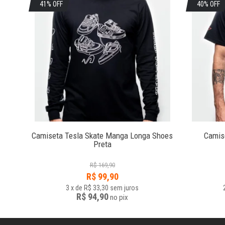
41% OFF
40% OFF
Camiseta Tesla Skate Manga Longa Shoes
Camis
Preta
R$
169,90
R$
99,90
3
x
de
R$ 33,30
sem juros
R$ 94,90
no
pix