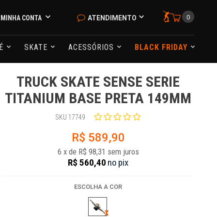
0
MINHA CONTA
ATENDIMENTO
NÉ
SKATE
ACESSÓRIOS
BLACK FRIDAY
TRUCK SKATE SENSE SERIE
TITANIUM BASE PRETA 149MM
SKU 17749
R$ 589,90
6
x
de
R$ 98,31
sem juros
R$ 560,40
no
pix
ESCOLHA A COR