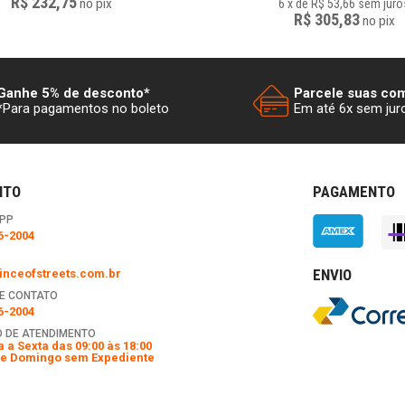
R$ 232,75
no
pix
6
x
de
R$ 53,66
sem juro
R$ 305,83
no
pix
Ganhe 5% de desconto*
Parcele suas co
*Para pagamentos no boleto
Em até 6x sem jur
NTO
PAGAMENTO
PP
6-2004
ENVIO
nceofstreets.com.br
E CONTATO
6-2004
 DE ATENDIMENTO
 a Sexta das 09:00 às 18:00
e Domingo sem Expediente