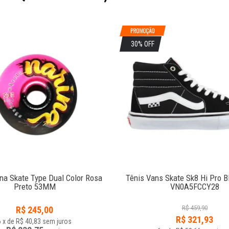
30% OFF
na Skate Type Dual Color Rosa
Tênis Vans Skate Sk8 Hi Pro B
Preto 53MM
VN0A5FCCY28
R$
459,90
R$
245,00
R$
321,93
6
x
de
R$ 40,83
sem juros