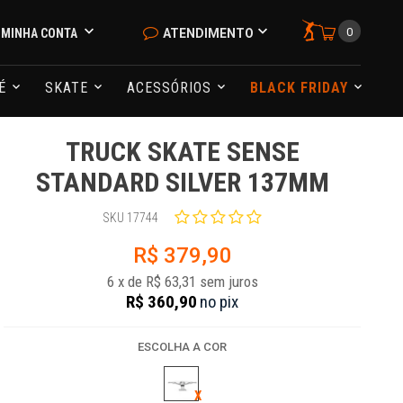
0
MINHA CONTA
ATENDIMENTO
NÉ
SKATE
ACESSÓRIOS
BLACK FRIDAY
TRUCK SKATE SENSE
STANDARD SILVER 137MM
SKU 17744
R$ 379,90
6
x
de
R$ 63,31
sem juros
R$ 360,90
no
pix
ESCOLHA A COR