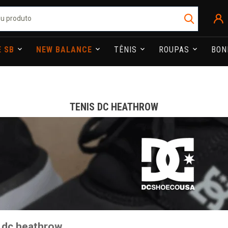
E SB
NEW BALANCE
TÊNIS
ROUPAS
BO
TENIS DC HEATHROW
 dc heathrow