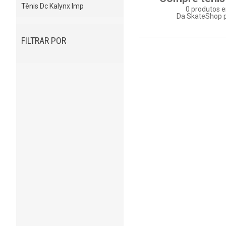
Tênis Dc Kalynx Imp
0
produtos e
Da SkateShop p
FILTRAR POR