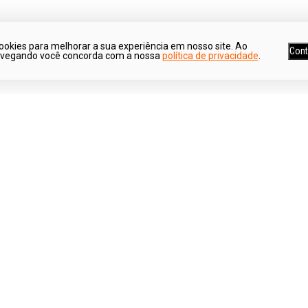
ookies para melhorar a sua experiência em nosso site. Ao
Cont
avegando você concorda com a nossa
política de privacidade
.
Ganhe 5% de desconto*
Parcele suas co
*Para pagamentos no boleto
Em até 6x sem jur