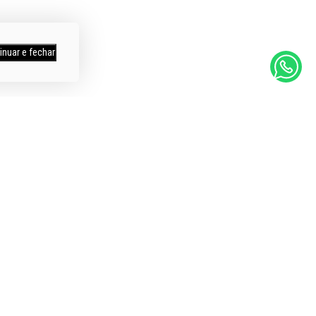
inuar e fechar
mpras
Itens a Pronta Entrega
os
Entregamos em todo Brasil