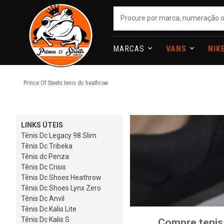
MARCAS
VANS
NIK
Prince Of Steets
tenis dc heathrow
LINKS ÚTEIS
Tênis Dc Legacy 98 Slim
Tênis Dc Tribeka
Tênis dc Penza
Tênis Dc Crisis
Tênis Dc Shoes Heathrow
Tênis Dc Shoes Lynx Zero
Tênis Dc Anvil
Tênis Dc Kalis Lite
Tênis Dc Kalis S
Compre tenis