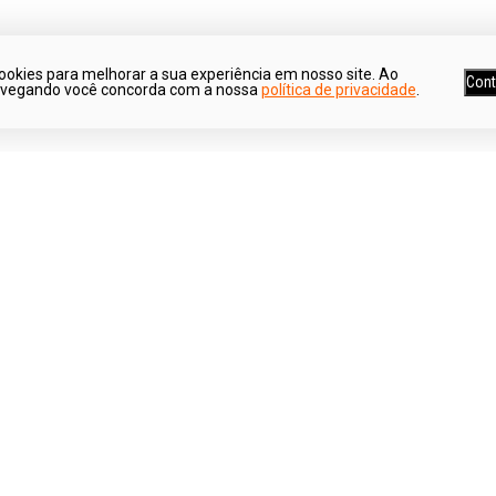
ookies para melhorar a sua experiência em nosso site. Ao
Cont
avegando você concorda com a nossa
política de privacidade
.
Ganhe 5% de desconto*
Parcele suas co
*Para pagamentos no boleto
Em até 6x sem jur