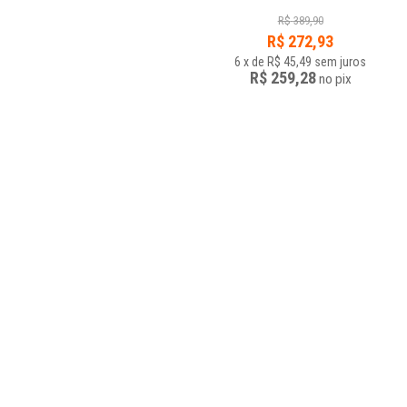
R$
389,90
R$
272,93
6
x
de
R$ 45,49
sem juros
R$ 259,28
no
pix