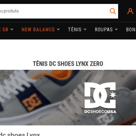
E SB
NEW BALANCE
TÊNIS
ROUPAS
BO
TÊNIS DC SHOES LYNX ZERO
dc shoes Lynx