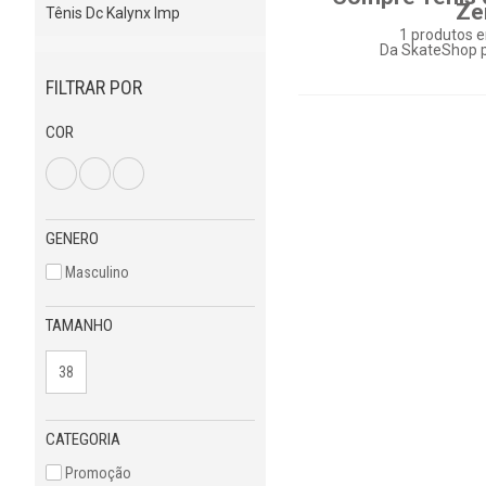
Ze
Tênis Dc Kalynx Imp
1
produtos e
Da SkateShop p
FILTRAR POR
COR
GENERO
Masculino
TAMANHO
38
CATEGORIA
Promoção