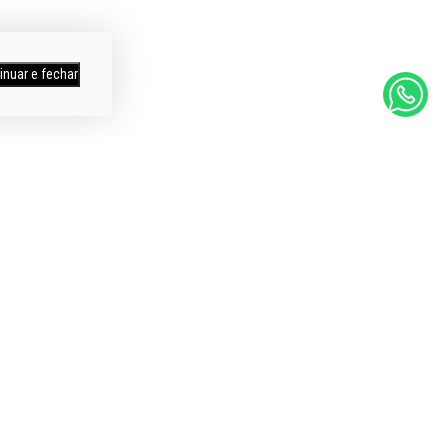
inuar e fechar
mpras
Itens a Pronta Entrega
os
Entregamos em todo Brasil