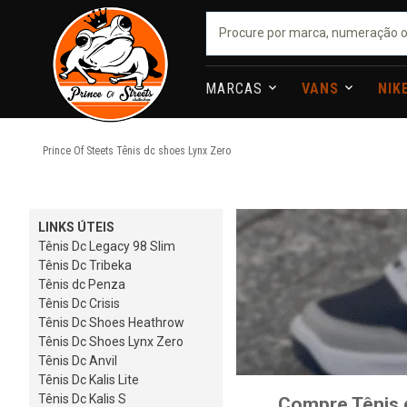
MARCAS
VANS
NIK
Prince Of Steets
Tênis dc shoes Lynx Zero
LINKS ÚTEIS
Tênis Dc Legacy 98 Slim
Tênis Dc Tribeka
Tênis dc Penza
Tênis Dc Crisis
Tênis Dc Shoes Heathrow
Tênis Dc Shoes Lynx Zero
Tênis Dc Anvil
Tênis Dc Kalis Lite
Tênis Dc Kalis S
Compre Tênis 