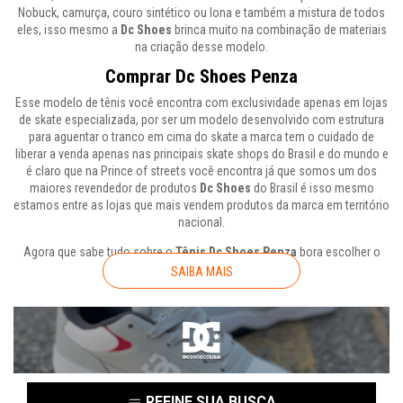
Nobuck, camurça, couro sintético ou lona e também a mistura de todos
eles, isso mesmo a
Dc Shoes
brinca muito na combinação de materiais
na criação desse modelo.
Comprar Dc Shoes Penza
Esse modelo de tênis você encontra com exclusividade apenas em lojas
de skate especializada, por ser um modelo desenvolvido com estrutura
para aguentar o tranco em cima do skate a marca tem o cuidado de
liberar a venda apenas nas principais skate shops do Brasil e do mundo e
é claro que na Prince of streets você encontra já que somos um dos
maiores revendedor de produtos
Dc Shoes
do Brasil é isso mesmo
estamos entre as lojas que mais vendem produtos da marca em território
nacional.
Agora que sabe tudo sobre o
Tênis Dc Shoes Penza
bora escolher o
seu e sair por ai causando inveja? Rs.
SAIBA MAIS
REFINE SUA BUSCA