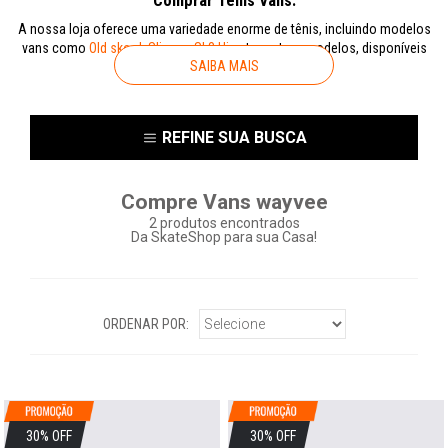
Comprar Tênis Vans.
A nossa loja oferece uma variedade enorme de tênis, incluindo modelos
vans como
Old skool
,
Slip-on
,
Sk8 Hi
entre outros modelos, disponíveis
SAIBA MAIS
em várias cores, tamanhos e designs.
REFINE SUA BUSCA
Compre Vans wayvee
2
produtos encontrados
Da SkateShop para sua Casa!
ORDENAR POR:
30% OFF
30% OFF