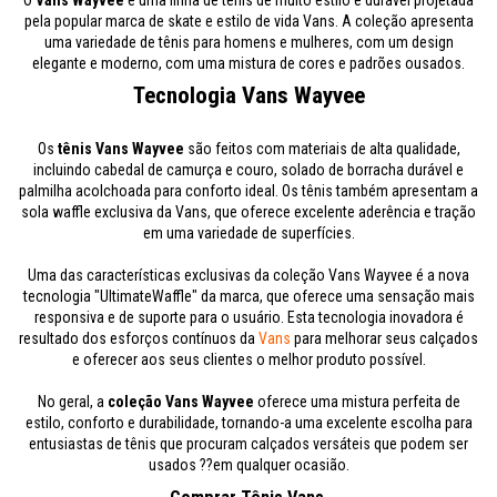
O
Vans Wayvee
é uma linha de tênis de muito estilo e durável projetada
pela popular marca de skate e estilo de vida Vans. A coleção apresenta
uma variedade de tênis para homens e mulheres, com um design
elegante e moderno, com uma mistura de cores e padrões ousados.
Tecnologia Vans Wayvee
Os
tênis Vans Wayvee
são feitos com materiais de alta qualidade,
incluindo cabedal de camurça e couro, solado de borracha durável e
palmilha acolchoada para conforto ideal. Os tênis também apresentam a
sola waffle exclusiva da Vans, que oferece excelente aderência e tração
em uma variedade de superfícies.
Uma das características exclusivas da coleção Vans Wayvee é a nova
tecnologia "UltimateWaffle" da marca, que oferece uma sensação mais
responsiva e de suporte para o usuário. Esta tecnologia inovadora é
resultado dos esforços contínuos da
Vans
para melhorar seus calçados
e oferecer aos seus clientes o melhor produto possível.
No geral, a
coleção Vans Wayvee
oferece uma mistura perfeita de
estilo, conforto e durabilidade, tornando-a uma excelente escolha para
entusiastas de tênis que procuram calçados versáteis que podem ser
usados ??em qualquer ocasião.