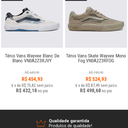
Tênis Vans Wayvee Blanc De
Tênis Vans Skate Wayvee Mono
Blanc VN0A2Z3RJVY
Fog VN0A2Z3RFOG
R$
649,90
R$
749,90
R$
454,93
R$
524,93
6
x
de
R$ 75,82
sem juros
6
x
de
R$ 87,49
sem juros
R$ 432,18
R$ 498,68
no
pix
no
pix
Qualidade garantida
Produtos de qualidade!