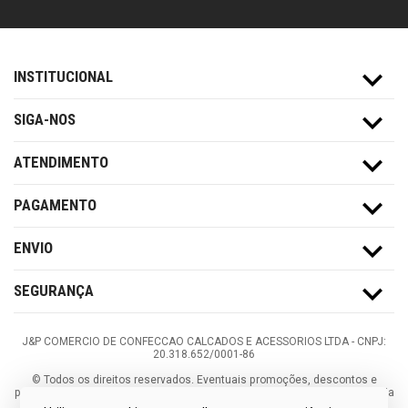
INSTITUCIONAL
SIGA-NOS
ATENDIMENTO
PAGAMENTO
ENVIO
SEGURANÇA
J&P COMERCIO DE CONFECCAO CALCADOS E ACESSORIOS LTDA -
CNPJ:
20.318.652/0001-86
©
Todos os direitos reservados.
Eventuais promoções, descontos e
prazos de pagamento expostos aqui são válidos apenas para compras via
internet. As fotos, textos e layout aqui veiculados são de propriedade da