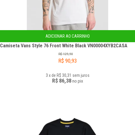
ADICIONAR AO CARRINHO
Camiseta Vans Style 76 Front White Black VN00004XYB2CASA
R$
129,90
R$
90,93
3
x
de
R$ 30,31
sem juros
R$ 86,38
no
pix