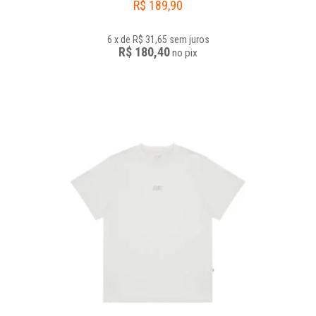
R$
189,90
6
x
de
R$ 31,65
sem juros
R$ 180,40
no
pix