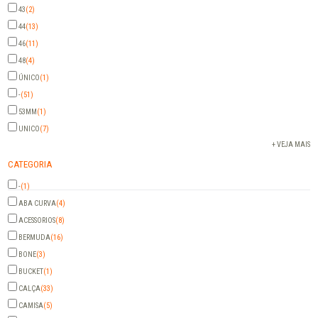
43
(2)
44
(13)
46
(11)
48
(4)
ÚNICO
(1)
-
(51)
53MM
(1)
UNICO
(7)
+ VEJA MAIS
CATEGORIA
-
(1)
ABA CURVA
(4)
ACESSORIOS
(8)
BERMUDA
(16)
BONE
(3)
BUCKET
(1)
CALÇA
(33)
CAMISA
(5)