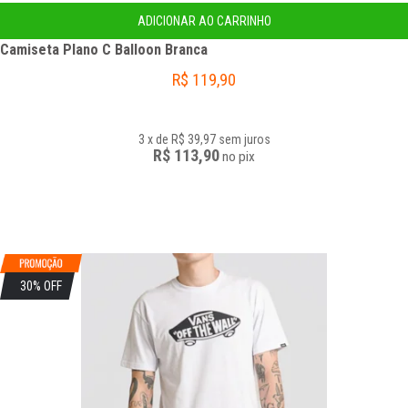
ADICIONAR AO CARRINHO
Camiseta Plano C Balloon Branca
R$
119,90
3
x
de
R$ 39,97
sem juros
R$ 113,90
no
pix
30% OFF