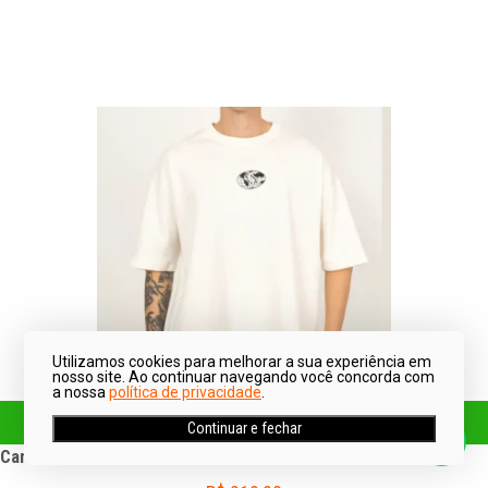
Utilizamos cookies para melhorar a sua experiência em
nosso site. Ao continuar navegando você concorda com
a nossa
política de privacidade
.
ADICIONAR AO CARRINHO
Continuar e fechar
Camiseta Rvca World Wide Off White