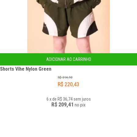
ADICIONAR AO CARRINHO
Shorts Vihe Nylon Green
R$
314,90
R$
220,43
6
x
de
R$ 36,74
sem juros
R$ 209,41
no
pix