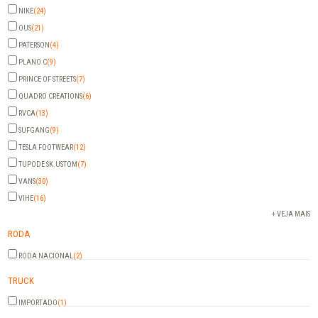
NIKE
(24)
OUS
(21)
PATERSON
(4)
PLANO C
(9)
PRINCE OF STREETS
(7)
QUADRO CREATIONS
(6)
RVCA
(13)
SUFGANG
(9)
TESLA FOOTWEAR
(12)
TUPODE SK.USTOM
(7)
VANS
(30)
VIHE
(16)
+ VEJA MAIS
RODA
RODA NACIONAL
(2)
TRUCK
IMPORTADO
(1)