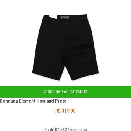
ADICIONAR AO CARRINHO
Bermuda Element Howland Preto
R$
319,90
6
x
de
R$ 53,32
sem juros