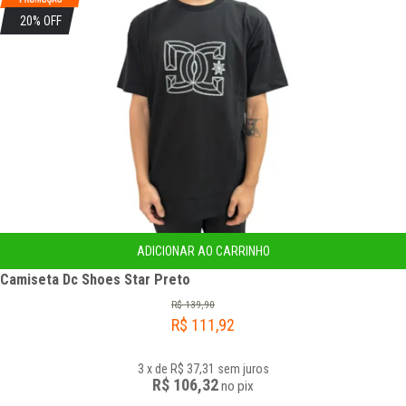
20% OFF
ADICIONAR AO CARRINHO
Camiseta Dc Shoes Star Preto
R$
139,90
R$
111,92
3
x
de
R$ 37,31
sem juros
R$ 106,32
no
pix