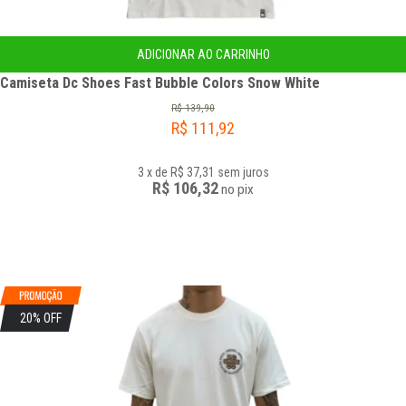
ADICIONAR AO CARRINHO
Camiseta Dc Shoes Fast Bubble Colors Snow White
R$
139,90
R$
111,92
3
x
de
R$ 37,31
sem juros
R$ 106,32
no
pix
20% OFF