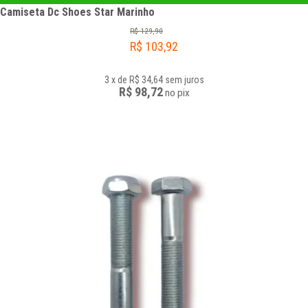
Camiseta Dc Shoes Star Marinho
R$
129,90
R$
103,92
3
x
de
R$ 34,64
sem juros
R$ 98,72
no
pix