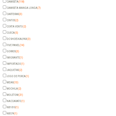
CAMISETA
(118)
CAMISETA MANGA LONGA
(7)
CARTEIRAS
(3)
CINTOS
(2)
CORTA VENTO
(2)
CUECA
(5)
DC SHOES KALYNX
(3)
FIVE PANEL
(14)
GORROS
(3)
IMIGRANTE
(1)
IMPORTADO
(1)
JAQUETAS
(2)
JOGO DE PORCA
(1)
MEIAS
(13)
MOCHILA
(2)
MOLETOM
(21)
NACCARATO
(1)
NB1010
(1)
NB574
(1)