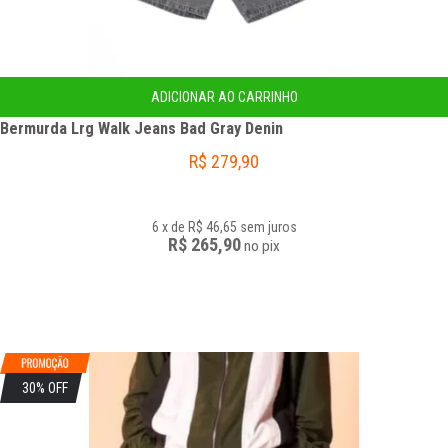
ADICIONAR AO CARRINHO
Bermurda Lrg Walk Jeans Bad Gray Denin
R$
279,90
6
x
de
R$ 46,65
sem juros
R$ 265,90
no
pix
30% OFF