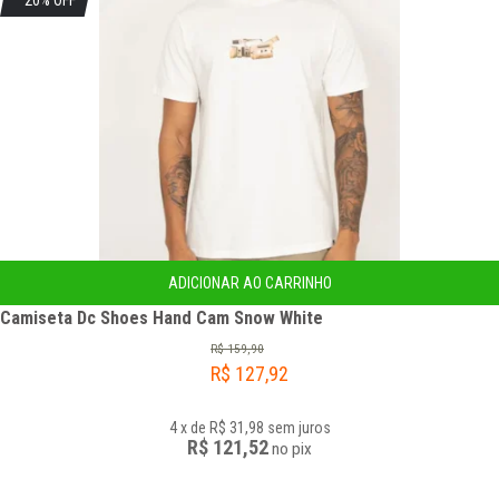
20% OFF
ADICIONAR AO CARRINHO
Camiseta Dc Shoes Hand Cam Snow White
R$
159,90
R$
127,92
4
x
de
R$ 31,98
sem juros
R$ 121,52
no
pix