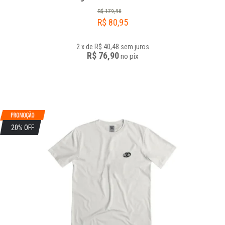
R$
179,90
R$
80,95
2
x
de
R$ 40,48
sem juros
R$ 76,90
no
pix
20% OFF