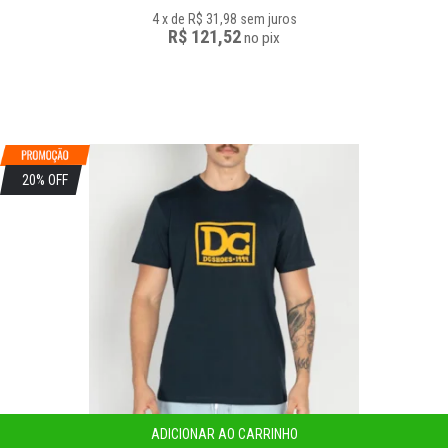
4
x
de
R$ 31,98
sem juros
R$ 121,52
no
pix
20% OFF
ADICIONAR AO CARRINHO