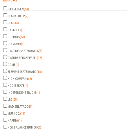
MARCAS
BARRA CREW
(13)
BLACK SHEEP
(7)
CLASS
(4)
DARKSTAR
(1)
DC SHOES
(53)
DIAMOND
(3)
DISORDER SKATEBOARDS
(3)
DISTURB EPIC APPAREL
(17)
DOME
(1)
ELEMENT SKATEBOARD
(18)
HIGH COMPANY
(2)
HOCKS SKATE
(1)
INDEPENDENT TRUCKS
(1)
LRG
(25)
MAD ENLATADOS
(1)
MURK CO.
(13)
NARINA
(1)
NEW BALANCE NUMERIC
(3)