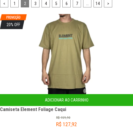
<
1
2
3
4
5
6
7
...
14
>
20% OFF
ADICIONAR AO CARRINHO
Camiseta Element Foliage Caqui
R$
159,90
R$
127,92