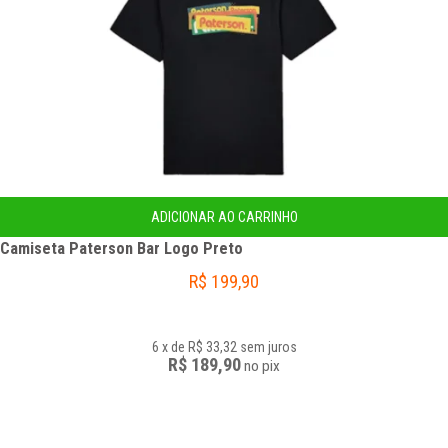
ADICIONAR AO CARRINHO
Camiseta Paterson Bar Logo Preto
R$
199,90
6
x
de
R$ 33,32
sem juros
R$ 189,90
no
pix