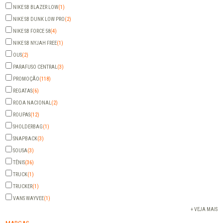
NIKE SB BLAZER LOW
(1)
NIKE SB DUNK LOW PRO
(2)
NIKE SB FORCE 58
(4)
NIKE SB NYJAH FREE
(1)
OUS
(2)
PARAFUSO CENTRAL
(3)
PROMOÇÃO
(118)
REGATAS
(6)
RODA NACIONAL
(2)
ROUPAS
(12)
SHOLDERBAG
(1)
SNAPBACK
(3)
SOUSA
(3)
TÊNIS
(36)
TRUCK
(1)
TRUCKER
(1)
VANS WAYVEE
(1)
+ VEJA MAIS