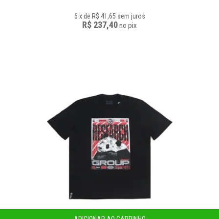
6
x
de
R$ 41,65
sem juros
R$ 237,40
no
pix