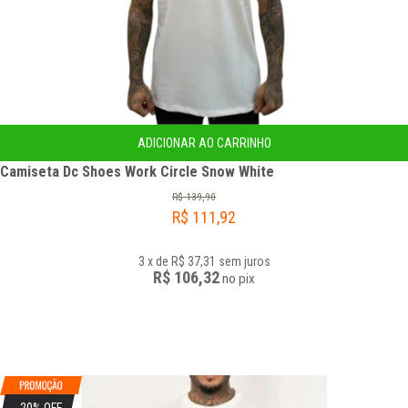
ADICIONAR AO CARRINHO
Camiseta Dc Shoes Work Circle Snow White
R$
139,90
R$
111,92
3
x
de
R$ 37,31
sem juros
R$ 106,32
no
pix